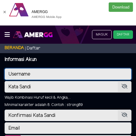
Download
×
AMERGG
AMERGG Mobile App
MASUK
DAFTAR
BERANDA
Daftar
Informasi Akun
Wajib Kombinasi Huruf kecil & Angka, .
Minimal karakter adalah 8. Contoh : strong89