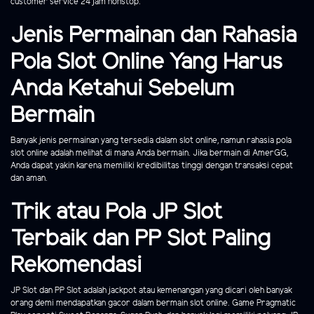
customer service 24 jam nonstop.
Jenis Permainan dan Rahasia
Pola Slot Online Yang Harus
Anda Ketahui Sebelum
Bermain
Banyak jenis permainan yang tersedia dalam slot online, namun rahasia pola
slot online adalah melihat di mana Anda bermain. Jika bermain di AmerGG,
Anda dapat yakin karena memiliki kredibilitas tinggi dengan transaksi cepat
dan aman.
Trik atau Pola JP Slot
Terbaik dan PP Slot Paling
Rekomendasi
JP Slot dan PP Slot adalah jackpot atau kemenangan yang dicari oleh banyak
orang demi mendapatkan gacor dalam bermain slot online. Game Pragmatic