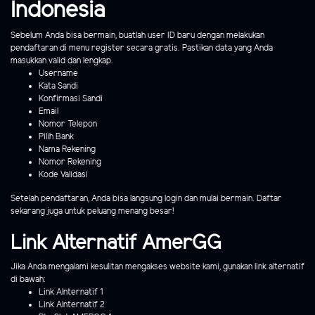
Indonesia
Sebelum Anda bisa bermain, buatlah user ID baru dengan melakukan
pendaftaran di menu register secara gratis. Pastikan data yang Anda
masukkan valid dan lengkap.
Username
Kata Sandi
Konfirmasi Sandi
Email
Nomor Telepon
Pilih Bank
Nama Rekening
Nomor Rekening
Kode Validasi
Setelah pendaftaran, Anda bisa langsung login dan mulai bermain. Daftar
sekarang juga untuk peluang menang besar!
Link Alternatif AmerGG
Jika Anda mengalami kesulitan mengakses website kami, gunakan link alternatif
di bawah:
Link Alnternatif 1
Link Alnternatif 2