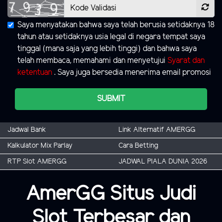
Saya menyatakan bahwa saya telah berusia setidaknya 18
tahun atau setidaknya usia legal di negara tempat saya
tinggal (mana saja yang lebih tinggi) dan bahwa saya
telah membaca, memahami dan menyetujui
Syarat dan
ketentuan
. Saya juga bersedia menerima email promosi
SUBMIT
Jadwal Bank
Link Alternatif AMERGG
Kalkulator Mix Parlay
Cara Betting
RTP Slot AMERGG
JADWAL PIALA DUNIA 2026
AmerGG Situs Judi
Slot Terbesar dan